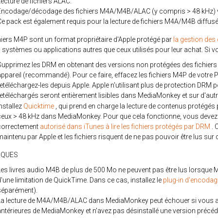
Lecture de fichiers ALAC.
Encodage/décodage des fichiers M4A/M4B/ALAC (y compris > 48 kHz) v
Ce pack est également requis pour la lecture de fichiers M4A/M4B diffu
hiers M4P sont un format propriétaire d'Apple protégé par
la gestion des
 systèmes ou applications autres que ceux utilisés pour leur achat. Si vo
Supprimez les DRM en obtenant des versions non protégées des fichiers au
appareil (recommandé). Pour ce faire, effacez les fichiers M4P de votre P
retéléchargez-les depuis Apple. Apple n'utilisant plus de protection DRM p
retéléchargés seront entièrement lisibles dans MediaMonkey et sur d'autr
nstallez
Quicktime
, qui prend en charge la lecture de contenus protég
ceux > 48 kHz dans MediaMonkey. Pour que cela fonctionne, vous devez in
correctement
autorisé dans iTunes à lire les fichiers protégés par DRM
. 
aintenu par Apple et les fichiers risquent de ne pas pouvoir être lus sur 
RQUES
Les livres audio M4B de plus de 500 Mo ne peuvent pas être lus lorsque M
d'une limitation de QuickTime. Dans ce cas, installez le
plug-in d'encod
séparément).
La lecture de M4A/M4B/ALAC dans MediaMonkey peut échouer si vous avez
antérieures de MediaMonkey et n'avez pas désinstallé une version précéd