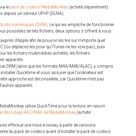
ia le
pack de codecs MediaMonkey
(acheté séparément).
sés depuis un serveur UPnP (DLNA).
 droits numériques (DRM),
ce qui les empêche de fonctionner
us possédez de tels fichiers, deux options s'offrent à vous :
près d'Apple afin de pouvoir les lire sur n'importe quel
C (ou déplacez-les pour qu'iTunes ne les voie pas), puis
our les fichiers multimédias achetés, les fichiers
es appareils.
és par DRM (ainsi que les formats M4A/M4B/ALAC), y compris
staller Quicktime et vous assurer que l'ordinateur est
Cette approche est déconseillée, car Quicktime n'est pas
d'autres appareils.
ediaMonkey utilise QuickTime pour la lecture, en raison
age/décodage AAC/M4A de MediaMonkey
(acheté
 effectué une mise à niveau à partir de versions
ente du pack de codecs avant d'installer le pack de codecs