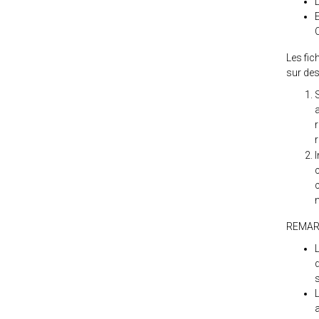
Les fic
sur des
I
m
REMA