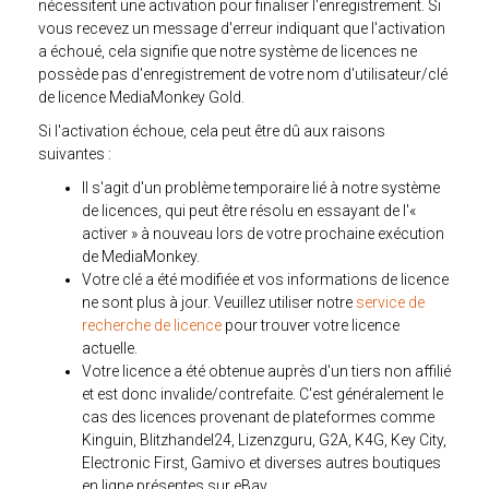
nécessitent une activation pour finaliser l'enregistrement. Si
vous recevez un message d'erreur indiquant que l'activation
a échoué, cela signifie que notre système de licences ne
possède pas d'enregistrement de votre nom d'utilisateur/clé
de licence MediaMonkey Gold.
Si l'activation échoue, cela peut être dû aux raisons
suivantes :
Il s'agit d'un problème temporaire lié à notre système
de licences, qui peut être résolu en essayant de l'«
activer » à nouveau lors de votre prochaine exécution
de MediaMonkey.
Votre clé a été modifiée et vos informations de licence
ne sont plus à jour. Veuillez utiliser notre
service de
recherche de licence
pour trouver votre licence
actuelle.
Votre licence a été obtenue auprès d'un tiers non affilié
et est donc invalide/contrefaite. C'est généralement le
cas des licences provenant de plateformes comme
Kinguin, Blitzhandel24, Lizenzguru, G2A, K4G, Key City,
Electronic First, Gamivo et diverses autres boutiques
en ligne présentes sur eBay.