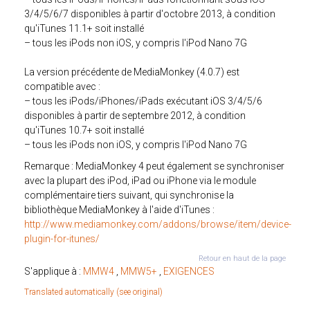
3/4/5/6/7 disponibles à partir d'octobre 2013, à condition
qu'iTunes 11.1+ soit installé
– tous les iPods non iOS, y compris l'iPod Nano 7G
La version précédente de MediaMonkey (4.0.7) est
compatible avec :
– tous les iPods/iPhones/iPads exécutant iOS 3/4/5/6
disponibles à partir de septembre 2012, à condition
qu'iTunes 10.7+ soit installé
– tous les iPods non iOS, y compris l'iPod Nano 7G
Remarque : MediaMonkey 4 peut également se synchroniser
avec la plupart des iPod, iPad ou iPhone via le module
complémentaire tiers suivant, qui synchronise la
bibliothèque MediaMonkey à l'aide d'iTunes :
http://www.mediamonkey.com/addons/browse/item/device-
plugin-for-itunes/
Retour en haut de la page
S'applique à :
MMW4
,
MMW5+
,
EXIGENCES
Translated automatically (see original)